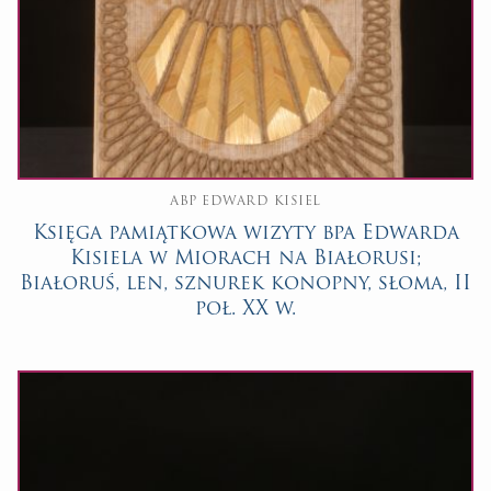
ABP EDWARD KISIEL
Księga pamiątkowa wizyty bpa Edwarda
Kisiela w Miorach na Białorusi;
Białoruś, len, sznurek konopny, słoma, II
poł. XX w.