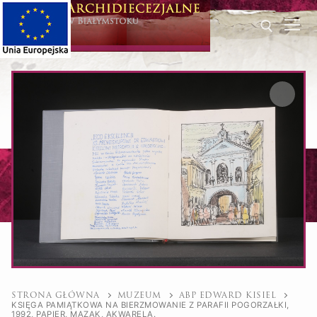
Przeskocz
do
treści
Szukaj dla:
STRONA GŁÓWNA
MUZEUM
ABP EDWARD KISIEL
KSIĘGA PAMIĄTKOWA NA BIERZMOWANIE Z PARAFII POGORZAŁKI,
1992, PAPIER, MAZAK, AKWARELA.