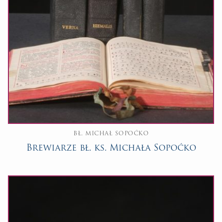
BŁ. MICHAŁ SOPOĆKO
Brewiarze bł. ks. Michała Sopoćko