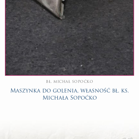
BŁ. MICHAŁ SOPOĆKO
Maszynka do golenia, własność bł. ks.
Michała Sopoćko