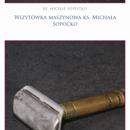
BŁ. MICHAŁ SOPOĆKO
Wizytówka maszynowa ks. Michała
Sopoćko