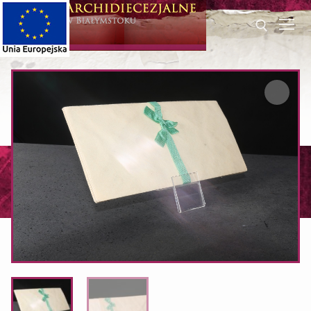
Przeskocz
do
treści
Szukaj dla: