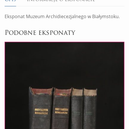
Eksponat Muzeum Archidiecezjalnego w Białymstoku.
Podobne eksponaty