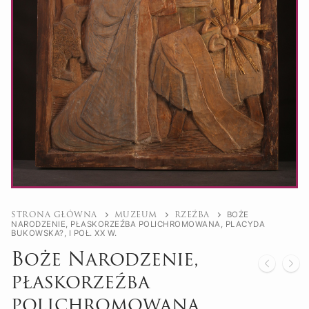
BOŻE
STRONA GŁÓWNA
MUZEUM
RZEŹBA
NARODZENIE, PŁASKORZEŹBA POLICHROMOWANA, PLACYDA
BUKOWSKA?, I POŁ. XX W.
Boże Narodzenie,
płaskorzeźba
polichromowana,