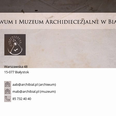
Warszawska 48
15-077 Białystok
aab@archibial.pl (archiwum)
mab@archibial.pl (muzeum)
85 732 40 40