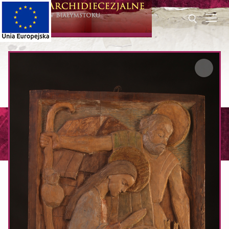
Przeskocz
do
treści
Szukaj dla: