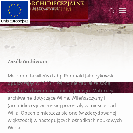
Zbiory Archiwum
Zasób Archiwum
Metropolita wileński abp Romuald Jałbrzykowski
opuszczając w 1945 r. Wilno nie zabrał ze sobą
zasobu archiwum archidiecezjalnego. Materiały
archiwalne dotyczące Wilna, Wileńszczyzny i
(archi)diecezji wileńskiej pozostały w mieście nad
Wilią. Obecnie mieszczą się one (w zdecydowanej
większości) w następujących ośrodkach naukowych
Wilna: