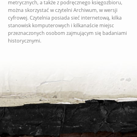
metrycznych, a także z podręcznego księgozbioru,
można skorzystać w czytelni Archiwum, w wersji
cyfrowej. Czytelnia posiada sieć internetową, kilka
stanowisk komputerowych i kilkanaście miejsc
przeznaczonych osobom zajmującym się badaniami
historycznymi.