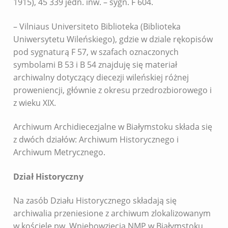
1915), 45 339 jedn. inw. – sygn. F 604.
– Vilniaus Universiteto Biblioteka (Biblioteka
Uniwersytetu Wileńskiego), gdzie w dziale rękopisów
pod sygnaturą F 57, w szafach oznaczonych
symbolami B 53 i B 54 znajduję się materiał
archiwalny dotyczący diecezji wileńskiej różnej
proweniencji, głównie z okresu przedrozbiorowego i
z wieku XIX.
Archiwum Archidiecezjalne w Białymstoku składa się
z dwóch działów: Archiwum Historycznego i
Archiwum Metrycznego.
Dział Historyczny
Na zasób Działu Historycznego składają się
archiwalia przeniesione z archiwum zlokalizowanym
w kościele pw. Wniebowzięcia NMP w Białymstoku,