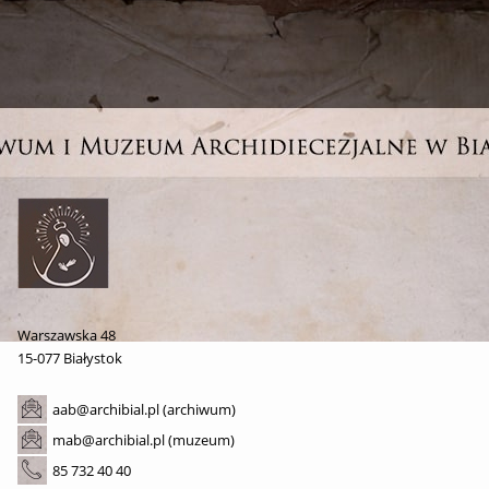
Warszawska 48
15-077 Białystok
aab@archibial.pl (archiwum)
mab@archibial.pl (muzeum)
85 732 40 40