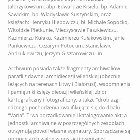
Jałbrzykowskim, abp. Edwardzie Kisielu, bp. Adamie
Sawickim, bp. Władysławie Suszyńskim, oraz
księżach: Henryku Hlebowiczu, bł. Michale Sopoćko,
Witoldzie Pietkunie, Mieczysławie Paszkiewiczu,
Kazimierzu Kułaku, Kazimierzu Kułakowskim, Janie
Pankiewiczu, Cezarym Potockim, Stanisławie
Andrukiewiczu, Jerzym Gisztarowiczu i in.
Archiwum posiada także fragmenty archiwaliów
parafii z dawnej archidiecezji wileńskiej (obecnie
leżących na terenach Litwy i Białorusi), wspomnienia
i pamiętniki księży diecezji wileńskiej, zbiór
kartograficzny i fotograficzny, a także “drobiazgi”
różnego pochodzenia kwalifikujące się do działu
“Varia”. Trwa porządkowanie i katalogowanie akt; a
jednostki archiwalne w poszczególnych zespołach
otrzymują powoli własne sygnatury. Sporządzane są
pomoce archiwalne w postaci inwentarzy,