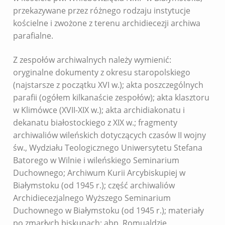
przekazywane przez różnego rodzaju instytucje
kościelne i zwożone z terenu archidiecezji archiwa
parafialne.
Z zespołów archiwalnych należy wymienić:
oryginalne dokumenty z okresu staropolskiego
(najstarsze z początku XVI w.); akta poszczególnych
parafii (ogółem kilkanaście zespołów); akta klasztoru
w Klimówce (XVII-XIX w.); akta archidiakonatu i
dekanatu białostockiego z XIX w.; fragmenty
archiwaliów wileńskich dotyczących czasów II wojny
św., Wydziału Teologicznego Uniwersytetu Stefana
Batorego w Wilnie i wileńskiego Seminarium
Duchownego; Archiwum Kurii Arcybiskupiej w
Białymstoku (od 1945 r.); część archiwaliów
Archidiecezjalnego Wyższego Seminarium
Duchownego w Białymstoku (od 1945 r.); materiały
po zmarłych biskupach: abp. Romualdzie