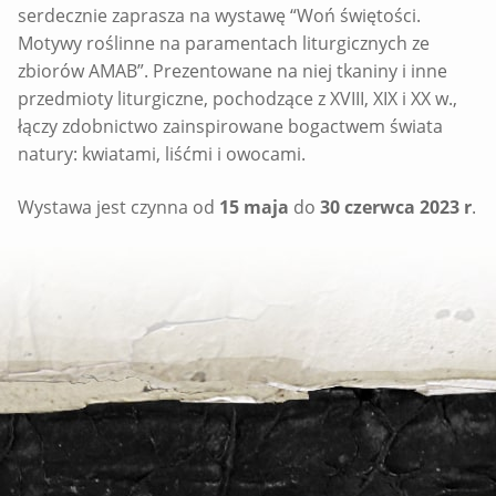
serdecznie zaprasza na wystawę “Woń świętości.
Motywy roślinne na paramentach liturgicznych ze
zbiorów AMAB”. Prezentowane na niej tkaniny i inne
przedmioty liturgiczne, pochodzące z XVIII, XIX i XX w.,
łączy zdobnictwo zainspirowane bogactwem świata
natury: kwiatami, liśćmi i owocami.
Wystawa jest czynna od
15 maja
do
30 czerwca 2023 r
.