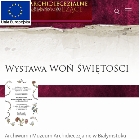
Przeskocz
Wydarzenia bieżące
do
treści
Szukaj dla:
Wystawa WOŃ ŚWIĘTOŚCI
Archiwum i Muzeum Archidiecezjalne w Białymstoku