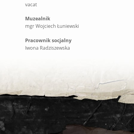
vacat
Muzealnik
mgr Wojciech Łuniewski
Pracownik socjalny
Iwona Radziszewska