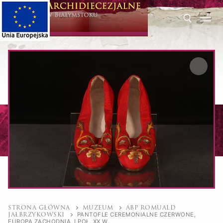
Przeskocz
do
treści
Szukaj dla:
STRONA GŁÓWNA
MUZEUM
ABP ROMUALD
PANTOFLE CEREMONIALNE CZERWONE,
JAŁBRZYKOWSKI
EUROPA ZACHODNIA, I POŁ. XX W.