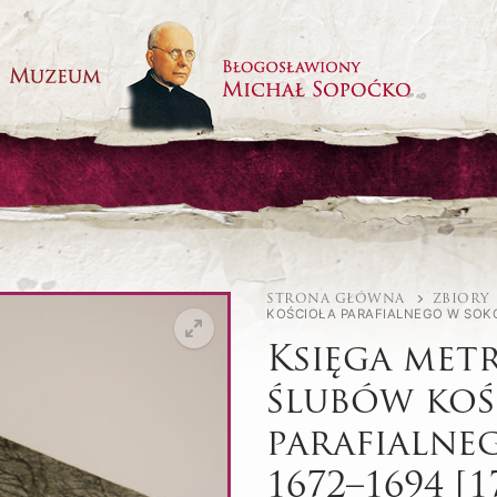
STRONA GŁÓWNA
ZBIORY
KOŚCIOŁA PARAFIALNEGO W SOKÓŁ
Księga met
ślubów koś
parafialne
1672–1694 [1