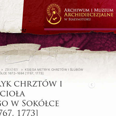
KSIĘGA METRYK CHRZTÓW I ŚLUBÓW
ZBIORY
CE 1672–1694 [1767, 1773]
ryk chrztów i
cioła
go w Sokółce
767, 1773]