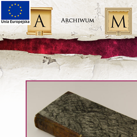
Przeskocz
do
treści